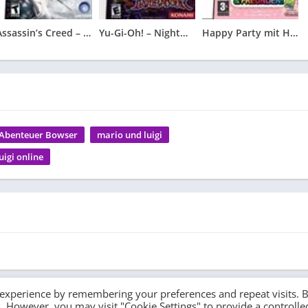
Assassin’s Creed – Altair’s Chronicles
Yu-Gi-Oh! – Nightmare Troubadour
Happy Party mit Hello Kitty und Freunden
 Abenteuer Bowser
mario und luigi
uigi online
 experience by remembering your preferences and repeat visits. 
es. However, you may visit "Cookie Settings" to provide a controlle