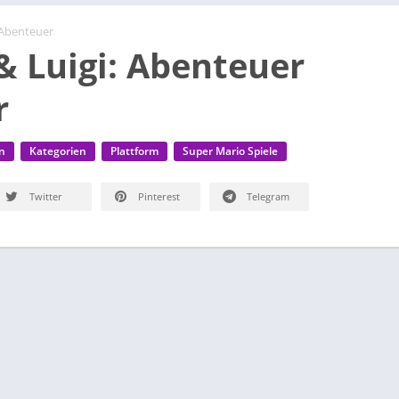
Abenteuer
& Luigi: Abenteuer
r
n
Kategorien
Plattform
Super Mario Spiele
Twitter
Pinterest
Telegram