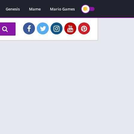
Genesis
Mame
Mario Games