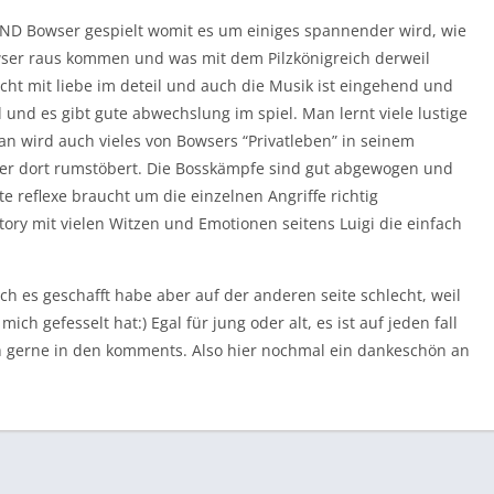
 UND Bowser gespielt womit es um einiges spannender wird, wie
wser raus kommen und was mit dem Pilzkönigreich derweil
macht mit liebe im deteil und auch die Musik ist eingehend und
d und es gibt gute abwechslung im spiel. Man lernt viele lustige
 wird auch vieles von Bowsers “Privatleben” in seinem
r dort rumstöbert. Die Bosskämpfe sind gut abgewogen und
e reflexe braucht um die einzelnen Angriffe richtig
Story mit vielen Witzen und Emotionen seitens Luigi die einfach
ch es geschafft habe aber auf der anderen seite schlecht, weil
ch gefesselt hat:) Egal für jung oder alt, es ist auf jeden fall
ch gerne in den komments. Also hier nochmal ein dankeschön an