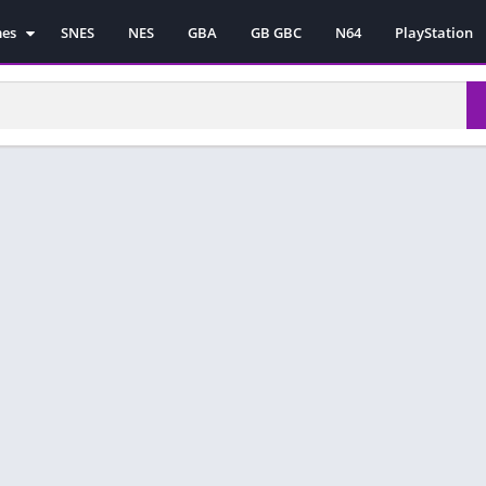
mes
SNES
NES
GBA
GB GBC
N64
PlayStation
es