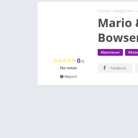
Home
/
Kategorien
/
Mario 
Bowse
Abenteuer
Aktio
0
/5
No votes
Facebook
Report