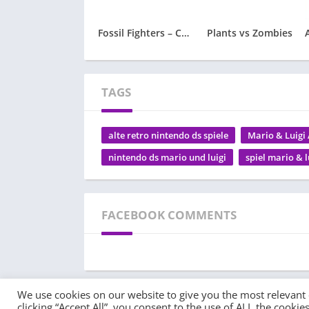
Fossil Fighters – Champions
Plants vs Zombies
TAGS
alte retro nintendo ds spiele
Mario & Luigi
nintendo ds mario und luigi
spiel mario & l
FACEBOOK COMMENTS
We use cookies on our website to give you the most relevant
clicking “Accept All”, you consent to the use of ALL the cooki