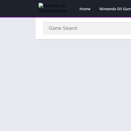
Home
Nintendo DS Ga
Pokemon Games
Super Mario Gam
Action
Adventure
Fighting
Platform
Puzzle
Racing
RPG
Simulation
Sport
Strategy