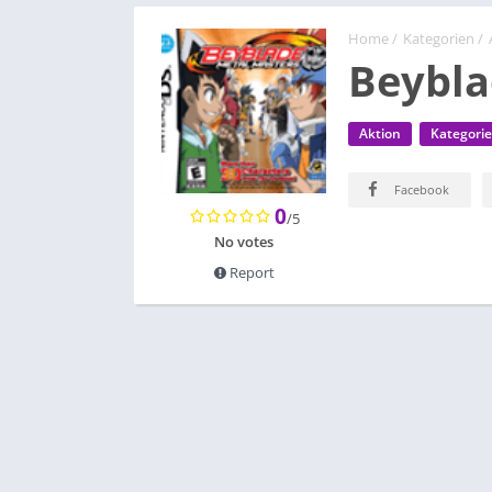
Home
/
Kategorien
/
Beybla
Aktion
Kategori
Facebook
0
/5
No votes
Report