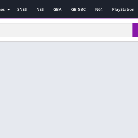
mes
SNES
NES
GBA
GB GBC
N64
PlayStation
es