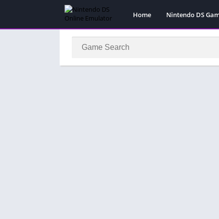
Home
Nintendo DS Ga
Pokemon Games
Super Mario Gam
Action
Adventure
Fighting
Platform
Puzzle
Racing
RPG
Simulation
Sport
Strategy