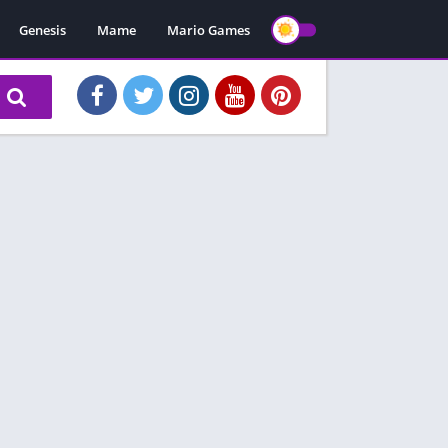
Genesis
Mame
Mario Games