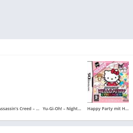
Assassin’s Creed – Altair’s Chronicles
Yu-Gi-Oh! – Nightmare Troubadour
Happy Party mit Hello Kitty und Freunden