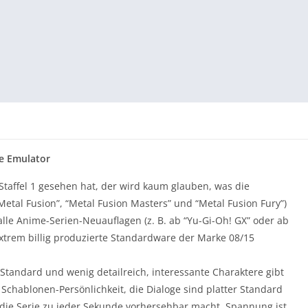
e Emulator
 Staffel 1 gesehen hat, der wird kaum glauben, was die
“Metal Fusion”, “Metal Fusion Masters” und “Metal Fusion Fury”)
alle Anime-Serien-Neuauflagen (z. B. ab “Yu-Gi-Oh! GX” oder ab
xtrem billig produzierte Standardware der Marke 08/15
 Standard und wenig detailreich, interessante Charaktere gibt
t Schablonen-Persönlichkeit, die Dialoge sind platter Standard
die Serie zu jeder Sekunde vorhersehbar macht. Spannung ist