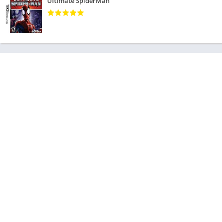
Ultimate SpiderMan