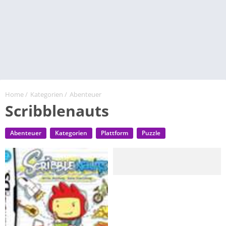
Home
/
Kategorien
/
Abenteuer
Scribblenauts
Abenteuer
Kategorien
Plattform
Puzzle