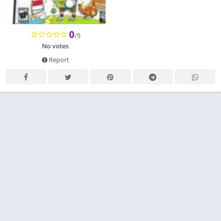
0
/5
No votes
Report