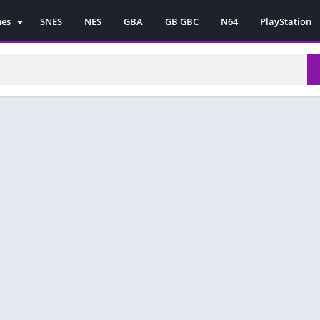
mes
SNES
NES
GBA
GB GBC
N64
PlayStation
es