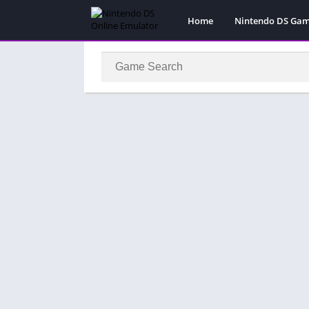
Home
Nintendo DS Ga
Pokemon Games
Super Mario Gam
Action
Adventure
Fighting
Platform
Puzzle
Racing
RPG
Simulation
Sport
Strategy