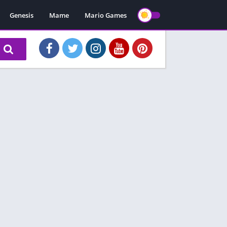
Genesis
Mame
Mario Games