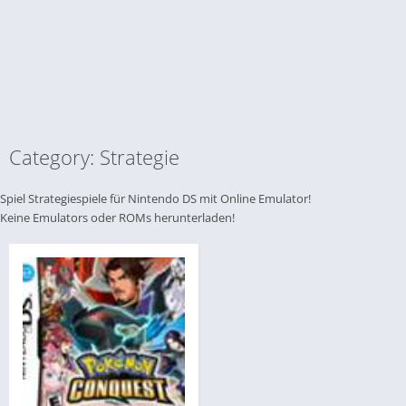
Category: Strategie
Spiel Strategiespiele für Nintendo DS mit Online Emulator!
Keine Emulators oder ROMs herunterladen!